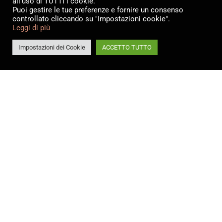
all'uso di TUTTI i cookie.
Puoi gestire le tue preferenze e fornire un consenso
controllato cliccando su "Impostazioni cookie".
Leggi di più
Impostazioni dei Cookie
ACCETTO TUTTO
Katalog Herunterladen
Technisches Datenblatt
Informationen Anfragen