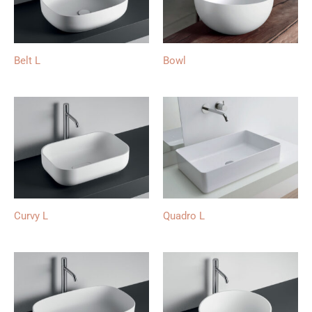
Belt L
Bowl
Curvy L
Quadro L