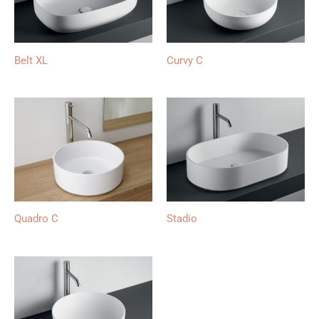
Belt XL
Curvy C
Quadro C
Stadio