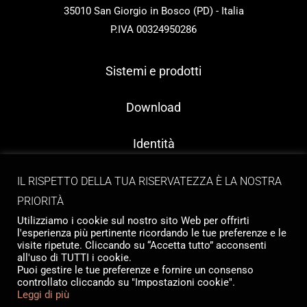
35010 San Giorgio in Bosco (PD) - Italia
P.IVA 00324950286
Sistemi e prodotti
Download
Identità
Contatti
IL RISPETTO DELLA TUA RISERVATEZZA È LA NOSTRA
PRIORITÀ
Utilizziamo i cookie sul nostro sito Web per offrirti
l'esperienza più pertinente ricordando le tue preferenze e le
visite ripetute. Cliccando su “Accetta tutto” acconsenti
all'uso di TUTTI i cookie.
Puoi gestire le tue preferenze e fornire un consenso
controllato cliccando su "Impostazioni cookie".
Copyright © 2026 Tailormade Stocco
Leggi di più
Privacy
|
Cookie policy