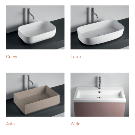
Curvy L
Loop
Axis
Wide