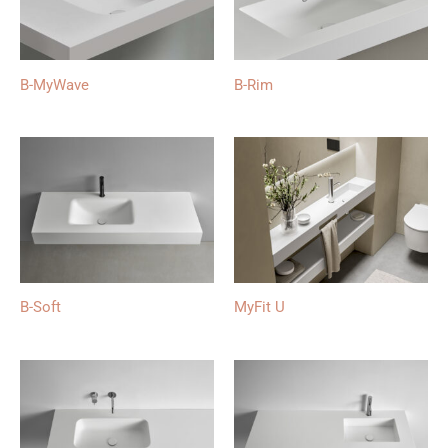
B-MyWave
B-Rim
B-Soft
MyFit U