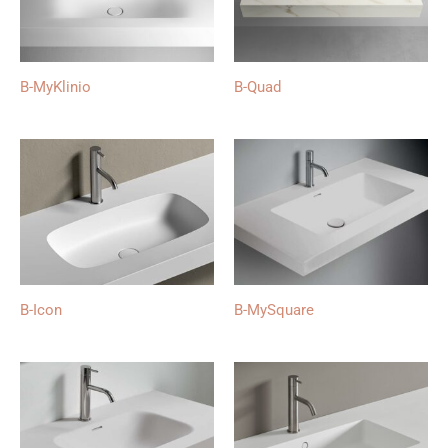
B-MyKlinio
B-Quad
B-Icon
B-MySquare