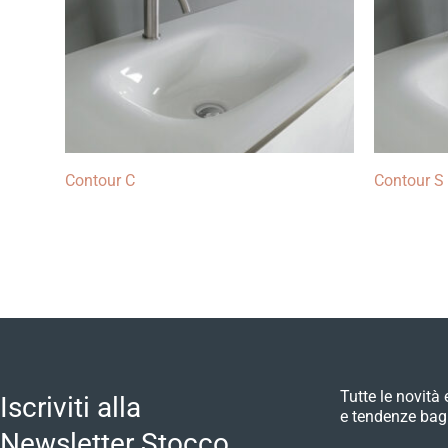
Contour C
Contour S
Tutte le novità 
Iscriviti alla
e tendenze bag
Newsletter Stocco