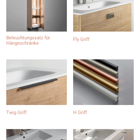
Beleuchtungssatz für
Fly Griff
Hängeschränke
Twig Griff
H Griff