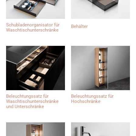
Schubladenorganisator für
Behälter
Waschtischunterschränke
Beleuchtungssatz für
Beleuchtungssatz für
Waschtischunterschränke
Hochschränke
und Unterschränke