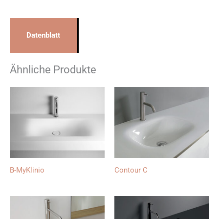
Datenblatt
Ähnliche Produkte
B-MyKlinio
Contour C