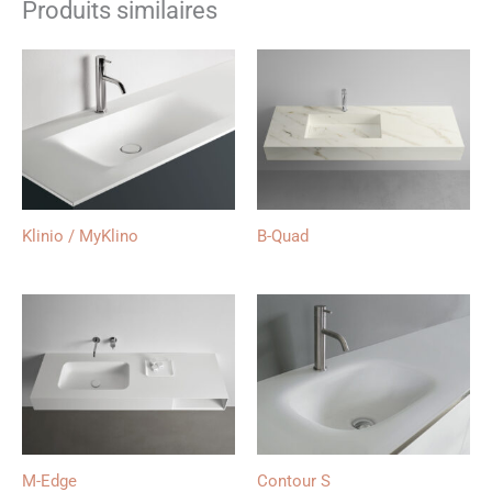
Produits similaires
Klinio / MyKlino
B-Quad
M-Edge
Contour S