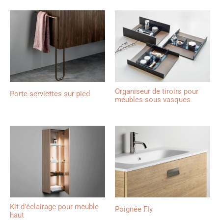
Organiseur de tiroirs pour
Porte-serviettes sur pied
meubles sous vasques
Kit d’éclairage pour meuble
Poignée Fly
haut