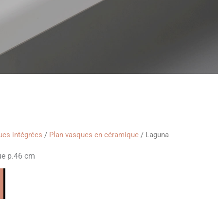
es intégrées
/
Plan vasques en céramique
/ Laguna
ue p.46 cm