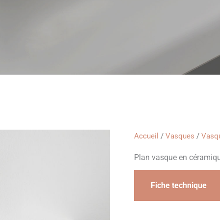
Accueil
/
Vasques
/
Vasqu
Plan vasque en céramiq
Fiche technique