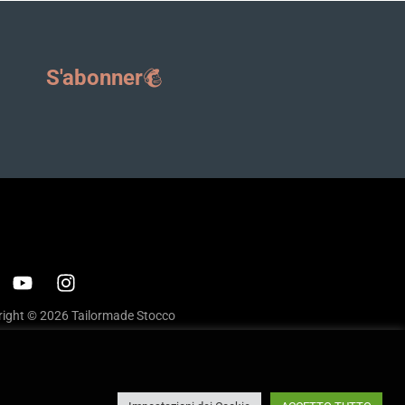
S'abonner
ight © 2026 Tailormade Stocco
cy
|
Cookie policy
ite by
Babel Studio