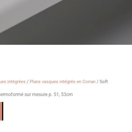
es intégrées
/
Plans vasques intégrés en Corian
/ Soft
hermoformé sur mesure p. 51, 53cm