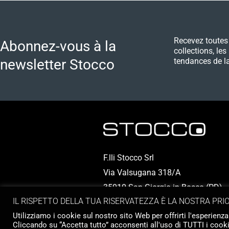
Recevez toutes 
Abonnez-vous à la
collections, les
newsletter Stocco
tendances de la
F.lli Stocco Srl
Via Valsugana 318/A
35010 San Giorgio in Bosco (PD) - I
IL RISPETTO DELLA TUA RISERVATEZZA È LA NOSTRA PRI
P.IVA 00324950286
Utilizziamo i cookie sul nostro sito Web per offrirti l'esperienza
Cliccando su “Accetta tutto” acconsenti all'uso di TUTTI i cooki