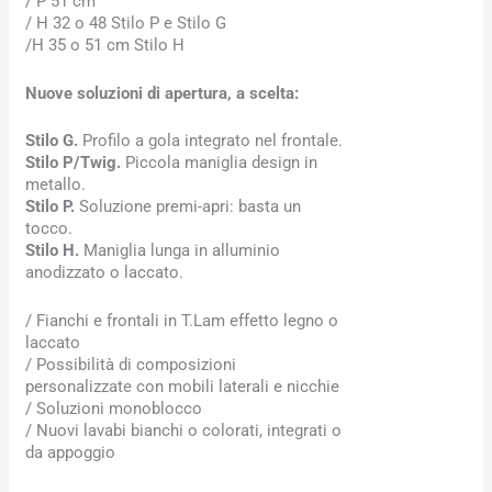
/ P 51 cm
/ H 32 o 48 Stilo P e Stilo G
/H 35 o 51 cm Stilo H
Nuove soluzioni di apertura, a scelta:
Stilo G.
Profilo a gola integrato nel frontale.
Stilo P/Twig.
Piccola maniglia design in
metallo.
Stilo P.
Soluzione premi-apri: basta un
tocco.
Stilo H.
Maniglia lunga in alluminio
anodizzato o laccato.
/ Fianchi e frontali in T.Lam effetto legno o
laccato
/ Possibilità di composizioni
personalizzate con mobili laterali e nicchie
/ Soluzioni monoblocco
/ Nuovi lavabi bianchi o colorati, integrati o
da appoggio