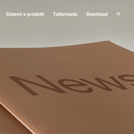
Sistemi e prodotti
Tailormade
Download
IT