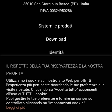
35010 San Giorgio in Bosco (PD) - Italia
P.IVA 00324950286
Sistemi e prodotti
Download
Identità
Contatti
IL RISPETTO DELLA TUA RISERVATEZZA È LA NOSTRA
PRIORITÀ
Utilizziamo i cookie sul nostro sito Web per offrirti
l'esperienza più pertinente ricordando le tue preferenze e le
visite ripetute. Cliccando su “Accetta tutto” acconsenti
all'uso di TUTTI i cookie.
Puoi gestire le tue preferenze e fornire un consenso
controllato cliccando su "Impostazioni cookie".
Copyright © 2026 Tailormade Stocco
Leggi di più
Privacy
|
Cookie policy