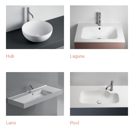
Hub
Laguna
Lario
Pool