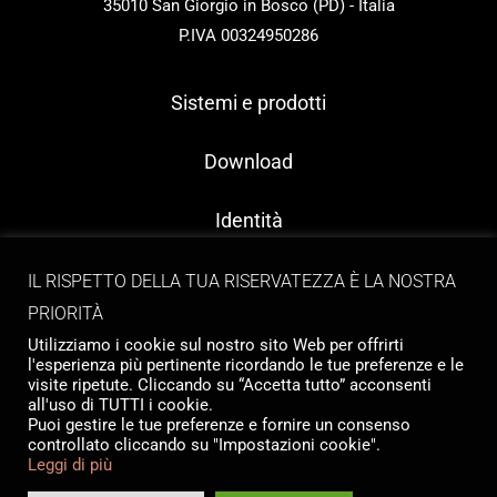
35010 San Giorgio in Bosco (PD) - Italia
P.IVA 00324950286
Sistemi e prodotti
Download
Identità
Contatti
IL RISPETTO DELLA TUA RISERVATEZZA È LA NOSTRA
PRIORITÀ
Utilizziamo i cookie sul nostro sito Web per offrirti
l'esperienza più pertinente ricordando le tue preferenze e le
visite ripetute. Cliccando su “Accetta tutto” acconsenti
all'uso di TUTTI i cookie.
Puoi gestire le tue preferenze e fornire un consenso
controllato cliccando su "Impostazioni cookie".
Copyright © 2026 Tailormade Stocco
Leggi di più
Privacy
|
Cookie policy