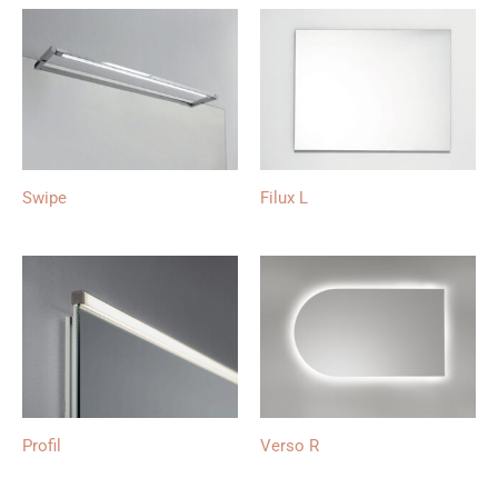
Swipe
Filux L
Profil
Verso R