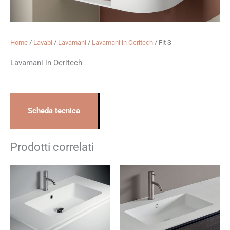
Home
/
Lavabi
/
Lavamani
/
Lavamani in Ocritech
/ Fit S
Lavamani in Ocritech
Scheda tecnica
Prodotti correlati