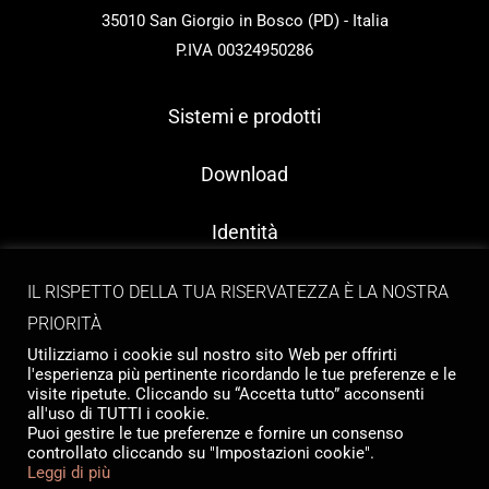
35010 San Giorgio in Bosco (PD) - Italia
P.IVA 00324950286
Sistemi e prodotti
Download
Identità
Contatti
IL RISPETTO DELLA TUA RISERVATEZZA È LA NOSTRA
PRIORITÀ
Utilizziamo i cookie sul nostro sito Web per offrirti
l'esperienza più pertinente ricordando le tue preferenze e le
visite ripetute. Cliccando su “Accetta tutto” acconsenti
all'uso di TUTTI i cookie.
Puoi gestire le tue preferenze e fornire un consenso
controllato cliccando su "Impostazioni cookie".
Copyright © 2026 Tailormade Stocco
Leggi di più
Privacy
|
Cookie policy