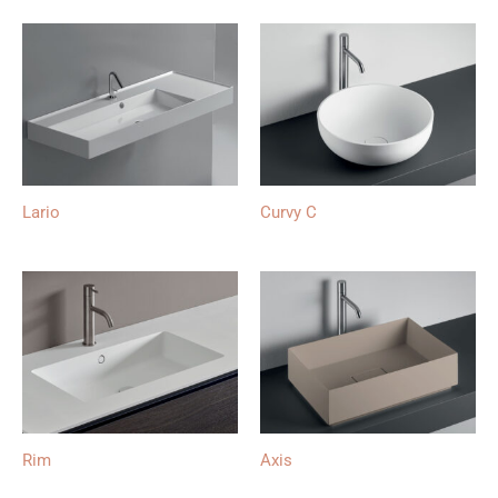
Lario
Curvy C
Rim
Axis