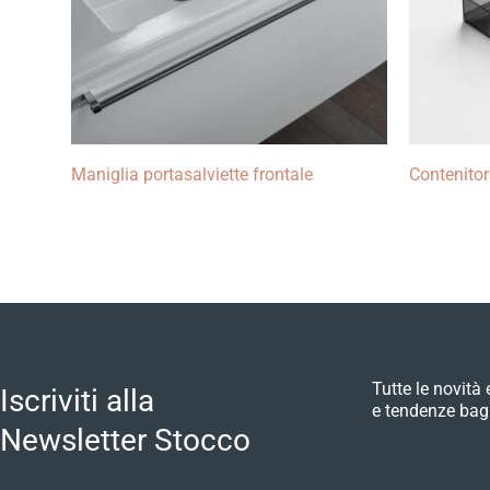
Maniglia portasalviette frontale
Contenitor
Tutte le novità 
Iscriviti alla
e tendenze bag
Newsletter Stocco