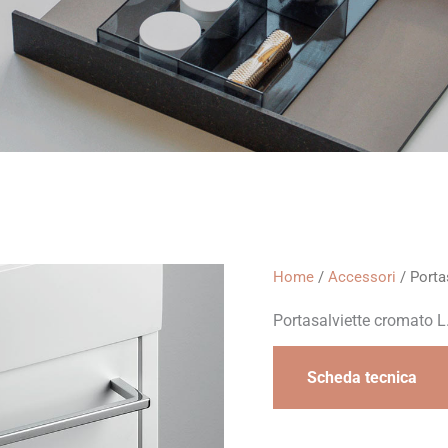
Home
/
Accessori
/ Porta
Portasalviette cromato 
Scheda tecnica