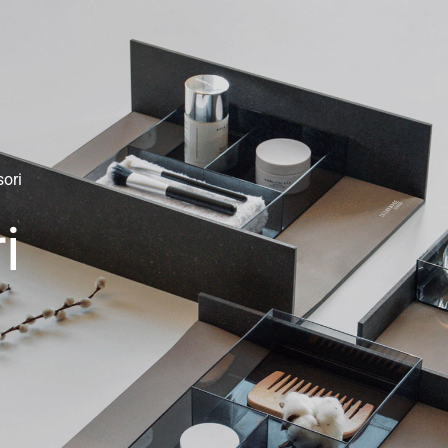
ori
i