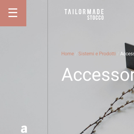
Vai
☰
al
Apri Menu
contenuto
Home
/
Sistemi e Prodotti
/
Access
Accessor
Instagram
Youtube