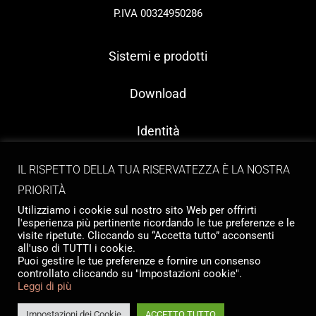
P.IVA 00324950286
Sistemi e prodotti
Download
Identità
Contatti
IL RISPETTO DELLA TUA RISERVATEZZA È LA NOSTRA
PRIORITÀ
Utilizziamo i cookie sul nostro sito Web per offrirti
l'esperienza più pertinente ricordando le tue preferenze e le
visite ripetute. Cliccando su “Accetta tutto” acconsenti
all'uso di TUTTI i cookie.
Puoi gestire le tue preferenze e fornire un consenso
controllato cliccando su "Impostazioni cookie".
Copyright © 2026 Tailormade Stocco
Leggi di più
Privacy
|
Cookie policy
Website by
Babel Studio
Impostazioni dei Cookie
ACCETTO TUTTO