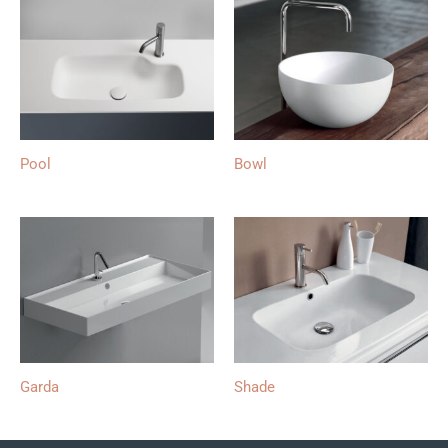
Pool
Bowl
Garda
Shade