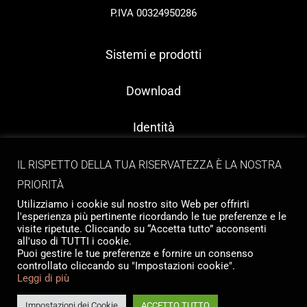
P.IVA 00324950286
Sistemi e prodotti
Download
Identità
Contatti
IL RISPETTO DELLA TUA RISERVATEZZA È LA NOSTRA
PRIORITÀ
Utilizziamo i cookie sul nostro sito Web per offrirti
l'esperienza più pertinente ricordando le tue preferenze e le
visite ripetute. Cliccando su “Accetta tutto” acconsenti
all'uso di TUTTI i cookie.
Puoi gestire le tue preferenze e fornire un consenso
controllato cliccando su "Impostazioni cookie".
Copyright © 2026 Tailormade Stocco
Leggi di più
Privacy
|
Cookie policy
Website by
Babel Studio
Impostazioni dei Cookie
ACCETTO TUTTO