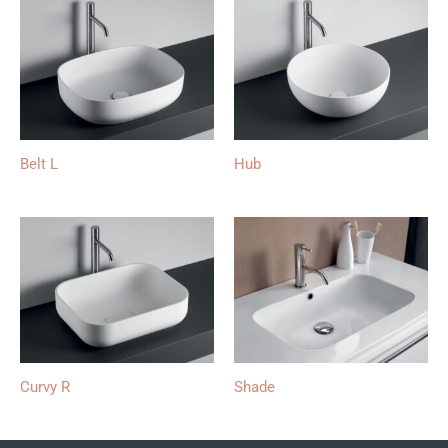
Belt L
Hub
Curvy R
Shade