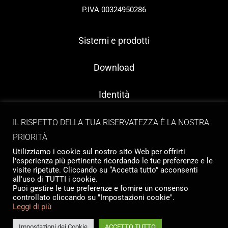
P.IVA 00324950286
Sistemi e prodotti
Download
Identità
Contatti
IL RISPETTO DELLA TUA RISERVATEZZA È LA NOSTRA
PRIORITÀ
Utilizziamo i cookie sul nostro sito Web per offrirti
l'esperienza più pertinente ricordando le tue preferenze e le
visite ripetute. Cliccando su “Accetta tutto” acconsenti
all'uso di TUTTI i cookie.
Puoi gestire le tue preferenze e fornire un consenso
controllato cliccando su "Impostazioni cookie".
Copyright © 2026 Tailormade Stocco
Leggi di più
Privacy
|
Cookie policy
Website by
Babel Studio
Impostazioni dei Cookie
ACCETTO TUTTO