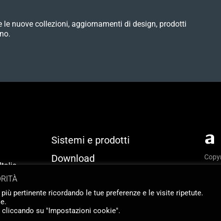
e le nuove collezioni, aggiornamenti di design, prodotti
no.
Sistemi e prodotti
Download
Copyr
talia
Priva
Identità
ORITÀ
Webs
 più pertinente ricordando le tue preferenze e le visite ripetute.
Contatti
e.
o cliccando su "Impostazioni cookie".