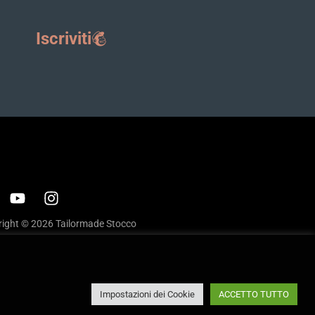
Iscriviti
ight © 2026 Tailormade Stocco
cy
|
Cookie policy
ite by
Babel Studio
Impostazioni dei Cookie
ACCETTO TUTTO