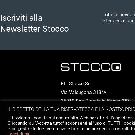
Tutte le novità 
Iscriviti alla
e tendenze bag
Newsletter Stocco
F.lli Stocco Srl
Via Valsugana 318/A
35010 San Giorgio in Bosco (PD) - I
IL RISPETTO DELLA TUA RISERVATEZZA È LA NOSTRA PRI
P.IVA 00324950286
Utilizziamo i cookie sul nostro sito Web per offrirti l'esperienza
Cliccando su “Accetta tutto” acconsenti all'uso di TUTTI i cooki
Puoi gestire le tue preferenze e fornire un consenso controllat
Leggi di più