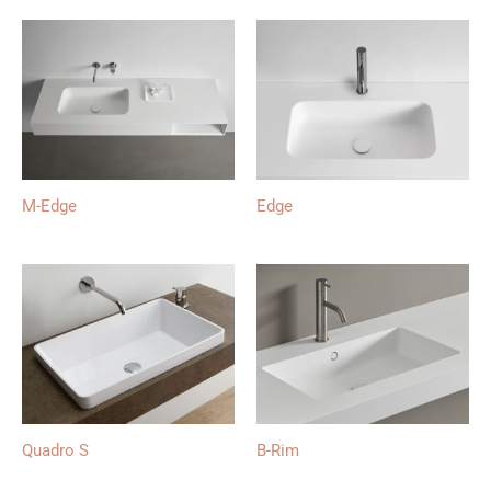
M-Edge
Edge
Quadro S
B-Rim