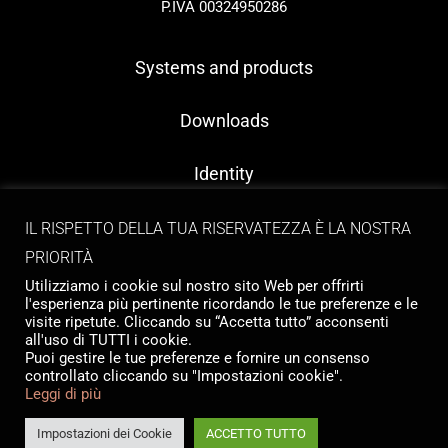
P.IVA 00324950286
Systems and products
Downloads
Identity
Contacts
IL RISPETTO DELLA TUA RISERVATEZZA È LA NOSTRA
PRIORITÀ
Utilizziamo i cookie sul nostro sito Web per offrirti
l'esperienza più pertinente ricordando le tue preferenze e le
visite ripetute. Cliccando su “Accetta tutto” acconsenti
all'uso di TUTTI i cookie.
Puoi gestire le tue preferenze e fornire un consenso
controllato cliccando su "Impostazioni cookie".
Copyright © 2026 Tailormade Stocco
Leggi di più
Privacy
|
Cookie policy
Website by
Babel Studio
Impostazioni dei Cookie
ACCETTO TUTTO