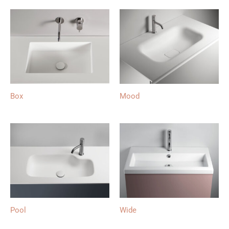
Box
Mood
Pool
Wide