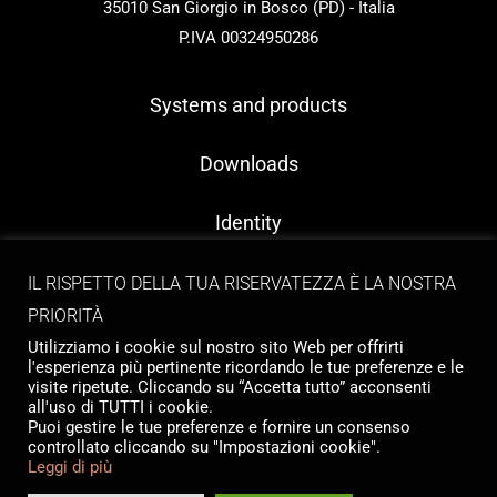
35010 San Giorgio in Bosco (PD) - Italia
P.IVA 00324950286
Systems and products
Downloads
Identity
Contacts
IL RISPETTO DELLA TUA RISERVATEZZA È LA NOSTRA
PRIORITÀ
Utilizziamo i cookie sul nostro sito Web per offrirti
l'esperienza più pertinente ricordando le tue preferenze e le
visite ripetute. Cliccando su “Accetta tutto” acconsenti
all'uso di TUTTI i cookie.
Puoi gestire le tue preferenze e fornire un consenso
controllato cliccando su "Impostazioni cookie".
Copyright © 2026 Tailormade Stocco
Leggi di più
Privacy
|
Cookie policy