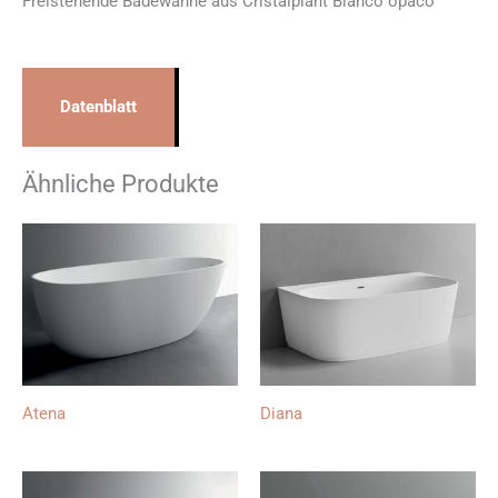
Freistehende Badewanne aus Cristalplant Bianco opaco
Datenblatt
Ähnliche Produkte
Atena
Diana