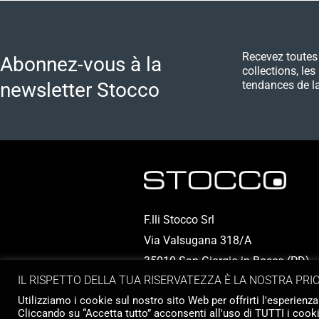
Recevez toutes 
Abonnez-vous à la
collections, les
newsletter Stocco
tendances de la
F.lli Stocco Srl
Via Valsugana 318/A
35010 San Giorgio in Bosco (PD) - I
IL RISPETTO DELLA TUA RISERVATEZZA È LA NOSTRA PRI
P.IVA 00324950286
Utilizziamo i cookie sul nostro sito Web per offrirti l'esperienza
Cliccando su “Accetta tutto” acconsenti all'uso di TUTTI i cooki