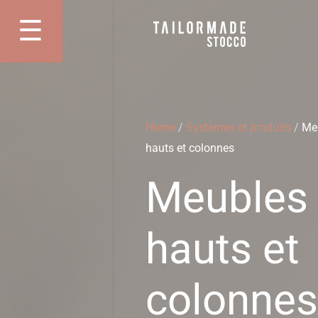
Skip
☰
to
Apri Menu
content
Home
/
Systèmes et produits
/
Me
hauts et colonnes
Meubles
hauts et
colonne