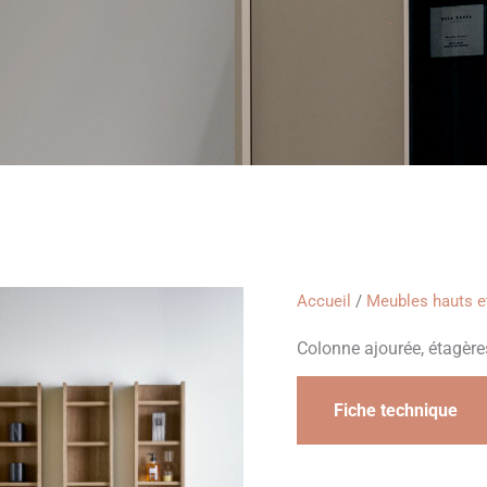
Accueil
/
Meubles hauts e
Colonne ajourée, étagère
Fiche technique