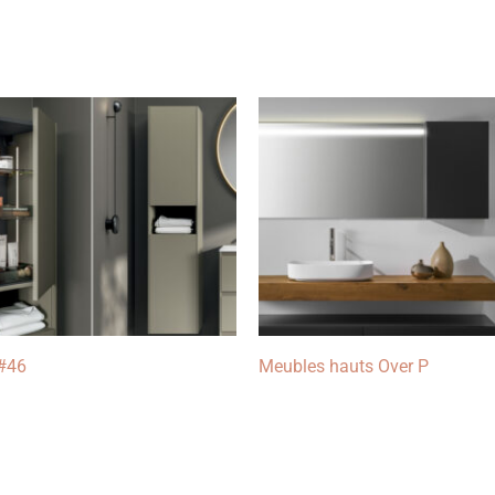
#46
Meubles hauts Over P