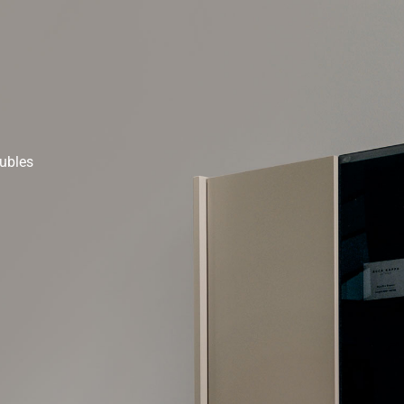
ubles
s