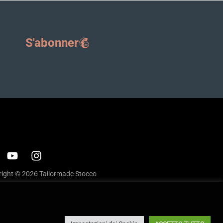
S'abonner
ight © 2026 Tailormade Stocco
cy
|
Cookie policy
ite by
Babel Studio