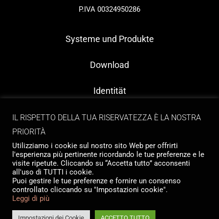
P.IVA 00324950286
Systeme und Produkte
Download
Identität
Kontakt
IL RISPETTO DELLA TUA RISERVATEZZA È LA NOSTRA
PRIORITÀ
Utilizziamo i cookie sul nostro sito Web per offrirti
l'esperienza più pertinente ricordando le tue preferenze e le
visite ripetute. Cliccando su “Accetta tutto” acconsenti
all'uso di TUTTI i cookie.
Puoi gestire le tue preferenze e fornire un consenso
controllato cliccando su "Impostazioni cookie".
Copyright © 2026 Tailormade Stocco
Leggi di più
Privacy
|
Cookie policy
Website by
Babel Studio
Impostazioni dei Cookie
ACCETTO TUTTO