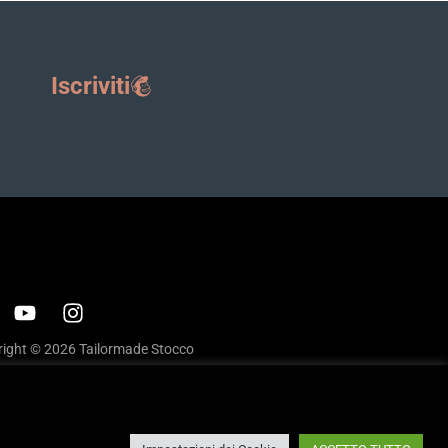
Iscriviti
ight © 2026 Tailormade Stocco
cy
|
Cookie policy
ite by
Babel Studio