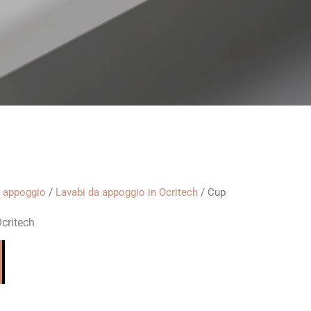
a appoggio
/
Lavabi da appoggio in Ocritech
/ Cup
critech