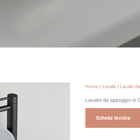
Home
/
Lavabi
/
Lavabi d
Lavabo da appoggio in O
Scheda tecnica