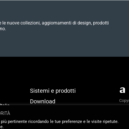
e le nuove collezioni, aggiornamenti di design, prodotti
no.
Sistemi e prodotti
Download
Copyr
talia
Priva
Identità
ORITÀ
Webs
 più pertinente ricordando le tue preferenze e le visite ripetute.
Contatti
e.