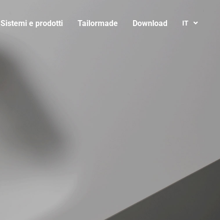
Sistemi e prodotti
Tailormade
Download
IT