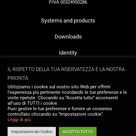
P.IVA 00324950286
Systems and products
Downloads
Identity
Contacts
IL RISPETTO DELLA TUA RISERVATEZZA È LA NOSTRA
PRIORITÀ
Utilizziamo i cookie sul nostro sito Web per offrirti
l'esperienza più pertinente ricordando le tue preferenze e le
visite ripetute. Cliccando su “Accetta tutto” acconsenti
all'uso di TUTTI i cookie.
Puoi gestire le tue preferenze e fornire un consenso
controllato cliccando su "Impostazioni cookie".
Copyright © 2026 Tailormade Stocco
Leggi di più
Privacy
|
Cookie policy
Website by
Babel Studio
Impostazioni dei Cookie
ACCETTO TUTTO