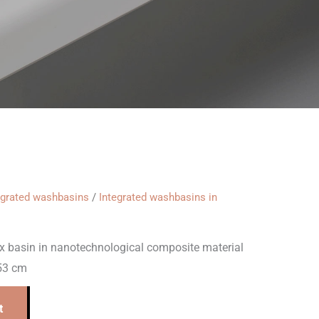
egrated washbasins
/
Integrated washbasins in
x basin in nanotechnological composite material
53 cm
t