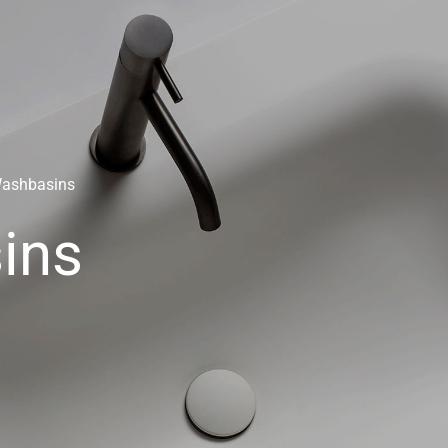
ashbasins
ins