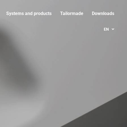
Systems and products
Tailormade
Downloads
EN