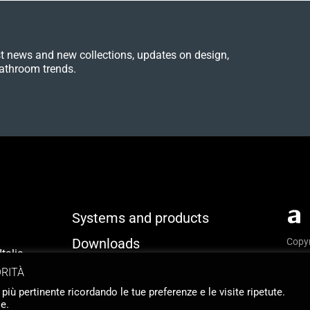
est news and new collections, updates on design,
athroom trends.
Systems and products
Downloads
Copyr
talia
Priva
Identity
ORITÀ
Webs
 più pertinente ricordando le tue preferenze e le visite ripetute.
Contacts
e.