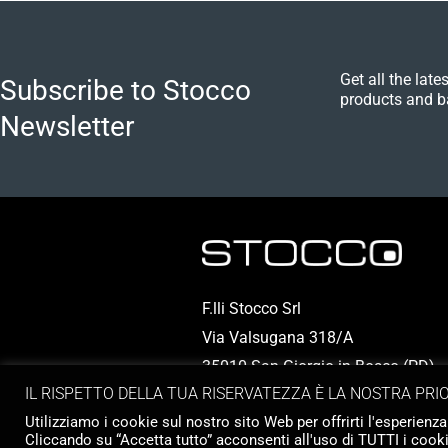
Get all the lat
Subscribe to Stocco
products and b
Newsletter
F.lli Stocco Srl
Via Valsugana 318/A
35010 San Giorgio in Bosco (PD) - I
IL RISPETTO DELLA TUA RISERVATEZZA È LA NOSTRA PRI
P.IVA 00324950286
Utilizziamo i cookie sul nostro sito Web per offrirti l'esperienza
Cliccando su “Accetta tutto” acconsenti all'uso di TUTTI i cooki