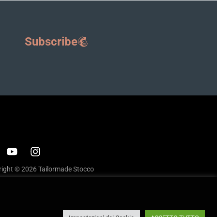
Subscribe
ight © 2026 Tailormade Stocco
cy
|
Cookie policy
ite by
Babel Studio