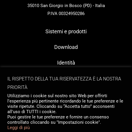
35010 San Giorgio in Bosco (PD) - Italia
P.IVA 00324950286
Sistemi e prodotti
Download
Identità
Contatti
IL RISPETTO DELLA TUA RISERVATEZZA È LA NOSTRA
PRIORITÀ
Utilizziamo i cookie sul nostro sito Web per offrirti
l'esperienza più pertinente ricordando le tue preferenze e le
visite ripetute. Cliccando su “Accetta tutto” acconsenti
all'uso di TUTTI i cookie.
Puoi gestire le tue preferenze e fornire un consenso
controllato cliccando su "Impostazioni cookie".
Copyright © 2026 Tailormade Stocco
Leggi di più
Privacy
|
Cookie policy