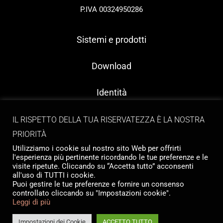
P.IVA 00324950286
Sistemi e prodotti
Download
Identità
Contatti
IL RISPETTO DELLA TUA RISERVATEZZA È LA NOSTRA
PRIORITÀ
Utilizziamo i cookie sul nostro sito Web per offrirti
l'esperienza più pertinente ricordando le tue preferenze e le
visite ripetute. Cliccando su “Accetta tutto” acconsenti
all'uso di TUTTI i cookie.
Puoi gestire le tue preferenze e fornire un consenso
controllato cliccando su "Impostazioni cookie".
Copyright © 2026 Tailormade Stocco
Leggi di più
Privacy
|
Cookie policy
Website by
Babel Studio
Impostazioni dei Cookie
ACCETTO TUTTO