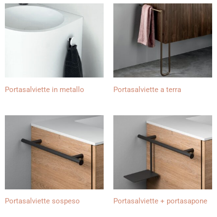
Portasalviette in metallo
Portasalviette a terra
Portasalviette sospeso
Portasalviette + portasapone