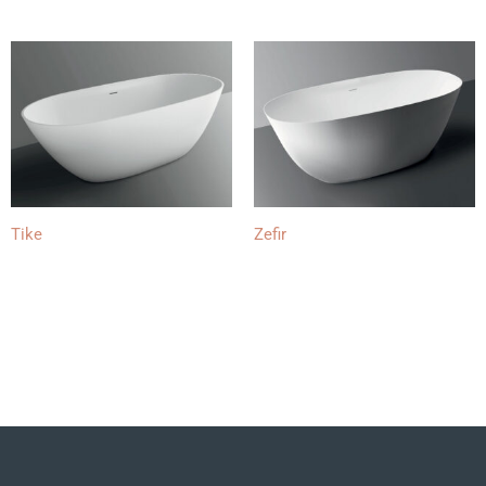
Tike
Zefir