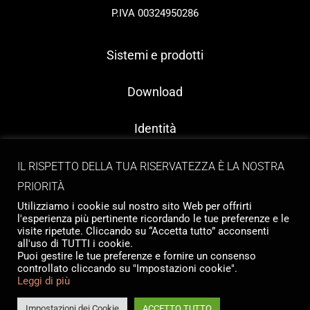
P.IVA 00324950286
Sistemi e prodotti
Download
Identità
Contatti
IL RISPETTO DELLA TUA RISERVATEZZA È LA NOSTRA
PRIORITÀ
Utilizziamo i cookie sul nostro sito Web per offrirti
l'esperienza più pertinente ricordando le tue preferenze e le
visite ripetute. Cliccando su “Accetta tutto” acconsenti
all'uso di TUTTI i cookie.
Puoi gestire le tue preferenze e fornire un consenso
controllato cliccando su "Impostazioni cookie".
Copyright © 2026 Tailormade Stocco
Leggi di più
Privacy
|
Cookie policy
Website by
Babel Studio
Impostazioni dei Cookie
ACCETTO TUTTO