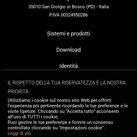
35010 San Giorgio in Bosco (PD) - Italia
P.IVA 00324950286
Sistemi e prodotti
Download
Identità
Contatti
IL RISPETTO DELLA TUA RISERVATEZZA È LA NOSTRA
PRIORITÀ
Utilizziamo i cookie sul nostro sito Web per offrirti
l'esperienza più pertinente ricordando le tue preferenze e le
visite ripetute. Cliccando su “Accetta tutto” acconsenti
all'uso di TUTTI i cookie.
Puoi gestire le tue preferenze e fornire un consenso
controllato cliccando su "Impostazioni cookie".
Copyright © 2026 Tailormade Stocco
Leggi di più
Privacy
|
Cookie policy