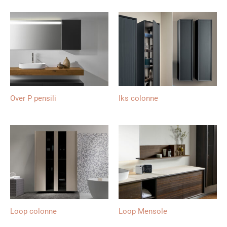
Over P pensili
Iks colonne
Loop colonne
Loop Mensole