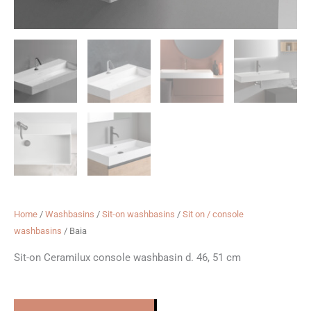
Home
/
Washbasins
/
Sit-on washbasins
/
Sit on / console
washbasins
/ Baia
Sit-on Ceramilux console washbasin d. 46, 51 cm